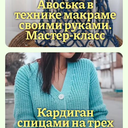
Авоська в
технике макраме
своими руками.
Мастер-класс
Кардиган
спицами на трех