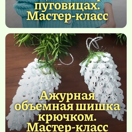
пуговицах.
Мастер-класс
Ажурная
объемная шишка
крючком.
Мастер-класс