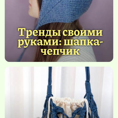
Тренды своими
руками: шапка-
чепчик