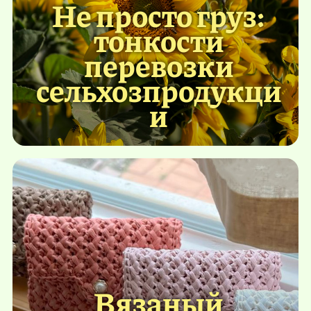
Не просто груз:
тонкости
перевозки
сельхозпродукци
и
Вязаный