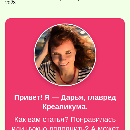
2023
Привет! Я — Дарья, главред
Креаликума.
Как вам статья? Понравилась
или нужно дополнить? А может