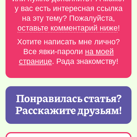
у вас есть интересная ссылка
на эту тему? Пожалуйста,
оставьте комментарий ниже
!
Хотите написать мне лично?
Все явки-пароли
на моей
странице
. Рада знакомству!
Понравилась статья?
Расскажите друзьям!