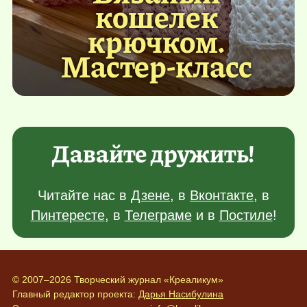
кошелек
крючком.
Мастер-класс
Давайте дружить!
Читайте нас в
Дзене
, в
Вконтакте
, в
Пинтересте
, в
Телеграме
и в
Постиле
!
© 2007–2026 Творческий журнал «Креаликум»
Главный редактор проекта:
Дарья Насибулина