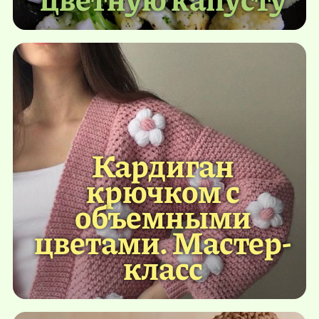
Кардиган
крючком с
объемными
цветами. Мастер-
класс