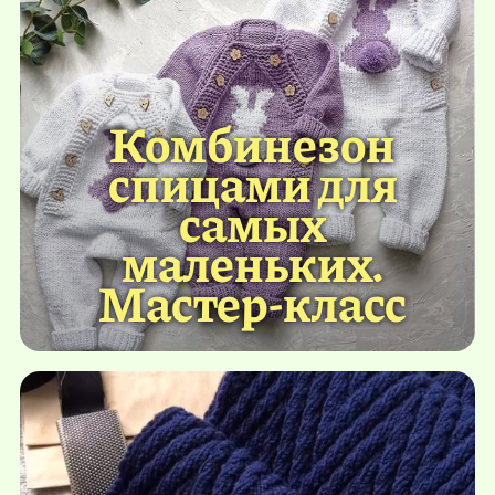
Комбинезон
спицами для
самых
маленьких.
Мастер-класс