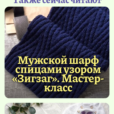
Мужской шарф
спицами узором
«Зигзаг». Мастер-
класс