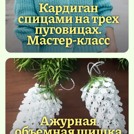
Кардиган
спицами на трех
пуговицах.
Мастер-класс
Ажурная
объемная шишка