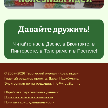
Давайте дружить!
Читайте нас в
Дзене
, в
Вконтакте
, в
Пинтересте
, в
Телеграме
и в
Постиле
!
© 2007–2026 Творческий журнал «Креаликум»
Главный редактор проекта:
Дарья Насибулина
Электронная почта редакции:
info@krealikum.ru
Обработка персональных данных:
Пользовательское соглашение
Политика конфиденциальности