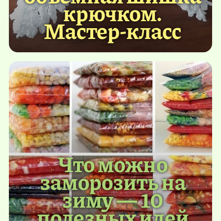
крючком.
Мастер-класс
Что можно
заморозить на
зиму — 10
полезных идей