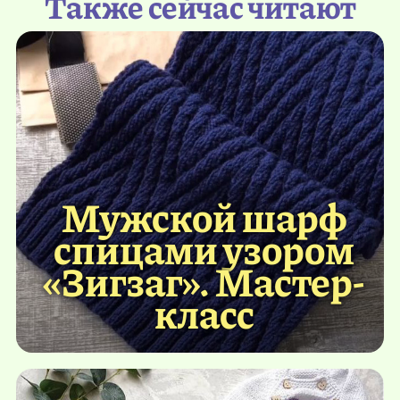
Также сейчас читают
Мужской шарф
спицами узором
«Зигзаг». Мастер-
класс