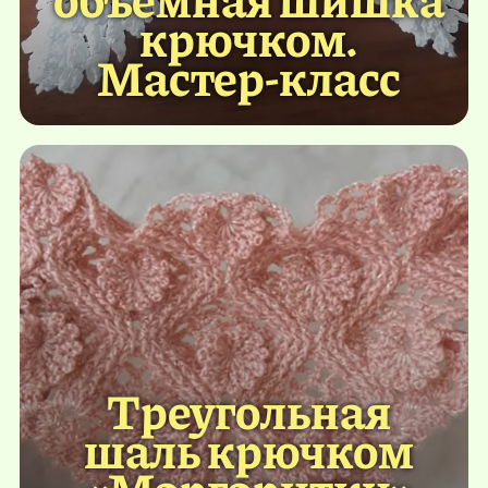
крючком.
Мастер-класс
Треугольная
шаль крючком
«Маргаритки»