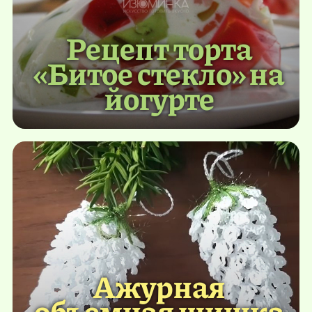
Рецепт торта
«Битое стекло» на
йогурте
Ажурная
объемная шишка