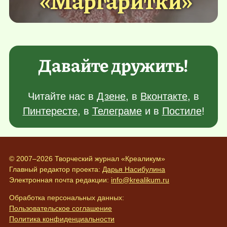
Давайте дружить!
Читайте нас в
Дзене
, в
Вконтакте
, в
Пинтересте
, в
Телеграме
и в
Постиле
!
© 2007–2026 Творческий журнал «Креаликум»
Главный редактор проекта:
Дарья Насибулина
Электронная почта редакции:
info@krealikum.ru
Обработка персональных данных:
Пользовательское соглашение
Политика конфиденциальности