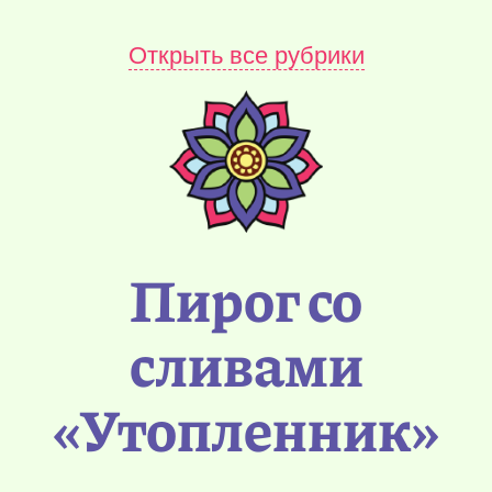
Открыть все рубрики
Пирог со
сливами
«Утопленник»