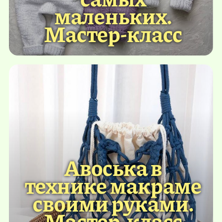
маленьких.
Мастер-класс
Авоська в
технике макраме
своими руками.
Мастер-класс