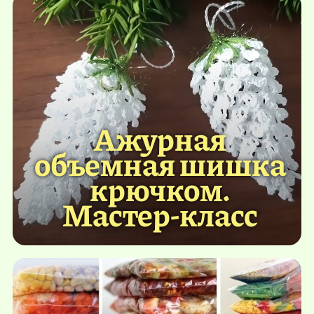
Ажурная
объемная шишка
крючком.
Мастер-класс