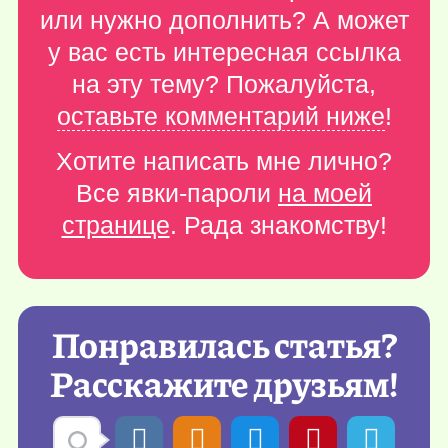
или нужно дополнить? А может
у вас есть интересная ссылка
на эту тему? Пожалуйста,
оставьте комментарий ниже
!
Хотите написать мне лично?
Все явки-пароли
на моей
странице
. Рада знакомству!
Понравилась статья?
Расскажите друзьям!