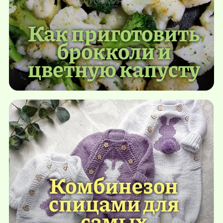
Как приготовить
брокколи и
цветную капусту
Комбинезон
спицами для
самых