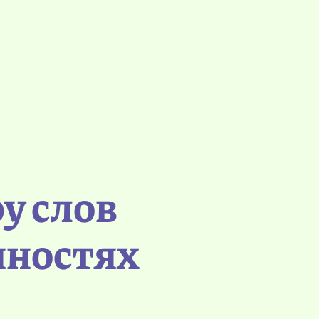
у слов
нностях