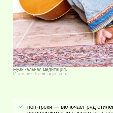
Музыкальная медитация.
Источник: freeimages.com
поп-треки — включает ряд стилей
предлагаются для дискотек и та