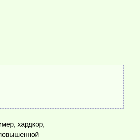
мер, хардкор,
й повышенной