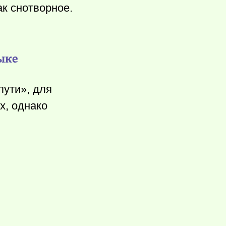
ак снотворное.
ыке
пути», для
х, однако