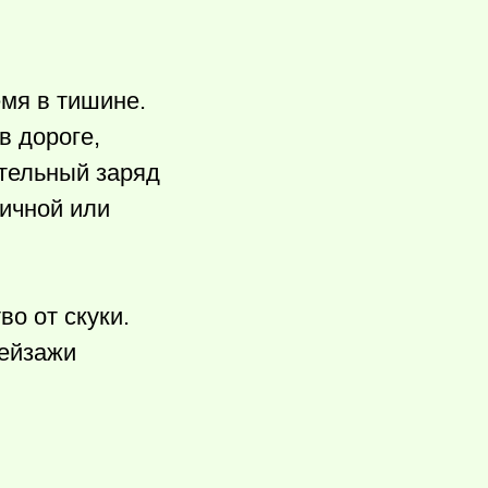
мя в тишине.
в дороге,
ительный заряд
ичной или
о от скуки.
пейзажи