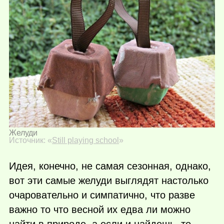
Желуди
Источник: «
Still playing school
»
Идея, конечно, не самая сезонная, однако,
вот эти самые желуди выглядят настолько
очаровательно и симпатично, что разве
важно то что весной их едва ли можно
найти в природе, а если и найдешь, то