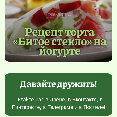
Рецепт торта
«Битое стекло» на
йогурте
Давайте дружить!
Читайте нас в
Дзене
, в
Вконтакте
, в
Пинтересте
, в
Телеграме
и в
Постиле
!