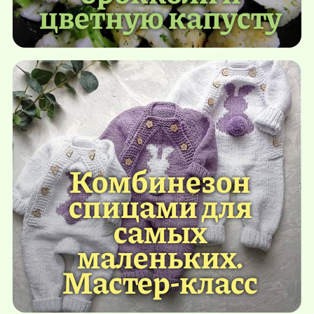
цветную капусту
Комбинезон
спицами для
самых
маленьких.
Мастер-класс