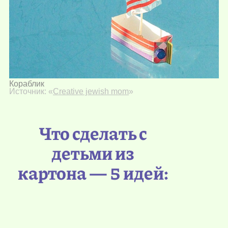
Кораблик
Источник: «
Creative jewish mom
»
Что сделать с
детьми из
картона — 5 идей: