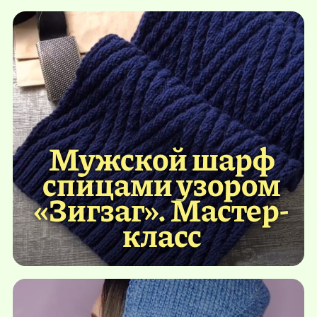
Мужской шарф
спицами узором
«Зигзаг». Мастер-
класс