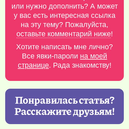
или нужно дополнить? А может
у вас есть интересная ссылка
на эту тему? Пожалуйста,
оставьте комментарий ниже
!
Хотите написать мне лично?
Все явки-пароли
на моей
странице
. Рада знакомству!
Понравилась статья?
Расскажите друзьям!