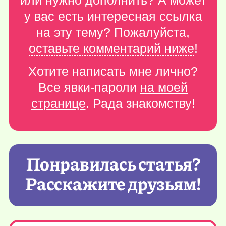
или нужно дополнить? А может
у вас есть интересная ссылка
на эту тему? Пожалуйста,
оставьте комментарий ниже
!
Хотите написать мне лично?
Все явки-пароли
на моей
странице
. Рада знакомству!
Понравилась статья?
Расскажите друзьям!