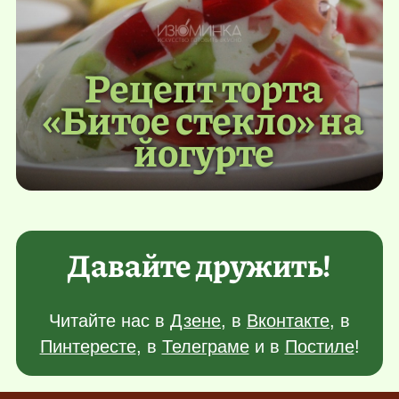
Рецепт торта
«Битое стекло» на
йогурте
Давайте дружить!
Читайте нас в
Дзене
, в
Вконтакте
, в
Пинтересте
, в
Телеграме
и в
Постиле
!