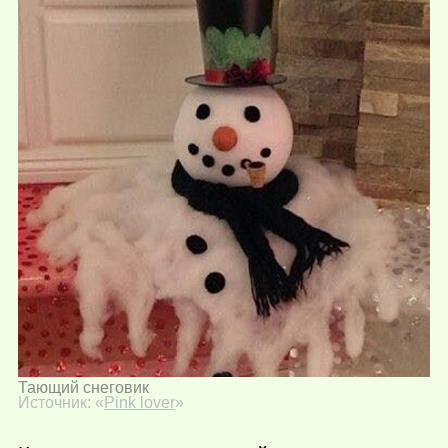
Тающий снеговик
Источник: «
Pink lover
»