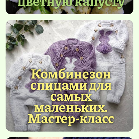
цветную капусту
Комбинезон
спицами для
самых
маленьких.
Мастер-класс