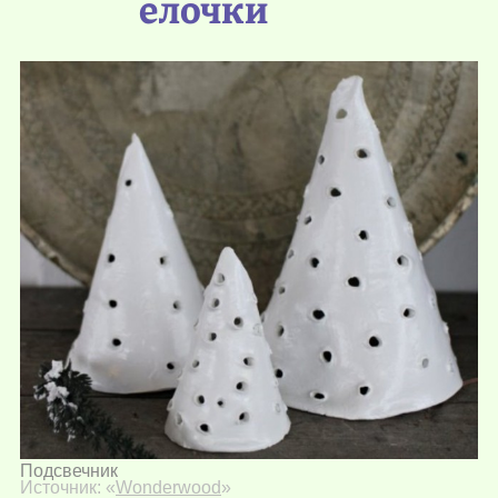
елочки
Подсвечник
Источник: «
Wonderwood
»