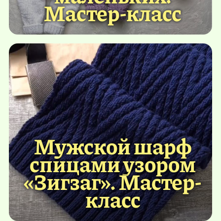
Мастер-класс
Мужской шарф
спицами узором
«Зигзаг». Мастер-
класс