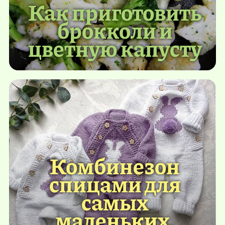
Как приготовить
брокколи и
цветную капусту
Комбинезон
спицами для
самых
маленьких.