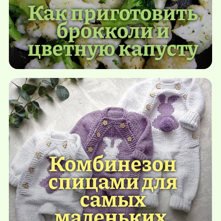
Как приготовить
брокколи и
цветную капусту
Комбинезон
спицами для
самых
маленьких.