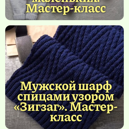
Мастер-класс
Мужской шарф
спицами узором
«Зигзаг». Мастер-
класс