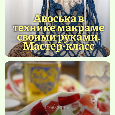
Авоська в
технике макраме
своими руками.
Мастер-класс