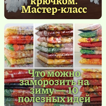
Мастер-класс
Что можно
заморозить на
зиму — 10
полезных идей