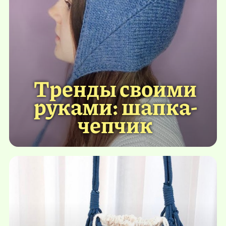
Тренды своими
руками: шапка-
чепчик