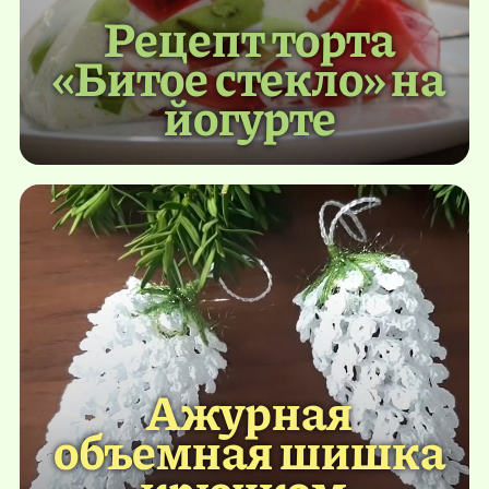
Рецепт торта
«Битое стекло» на
йогурте
Ажурная
объемная шишка
крючком.