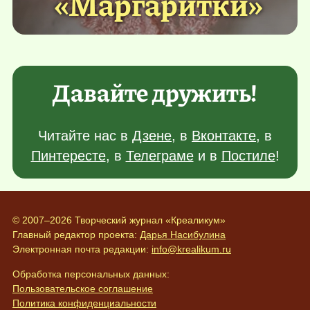
«Маргаритки»
Давайте дружить!
Читайте нас в
Дзене
, в
Вконтакте
, в
Пинтересте
, в
Телеграме
и в
Постиле
!
© 2007–2026 Творческий журнал «Креаликум»
Главный редактор проекта:
Дарья Насибулина
Электронная почта редакции:
info@krealikum.ru
Обработка персональных данных:
Пользовательское соглашение
Политика конфиденциальности