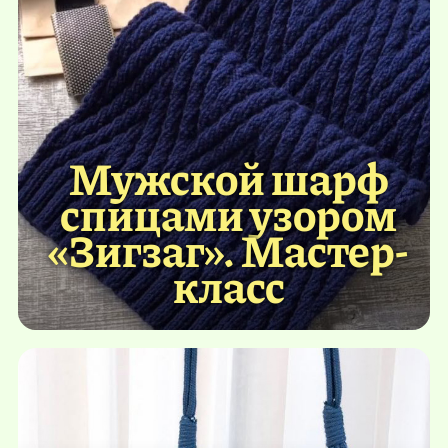
Мужской шарф
спицами узором
«Зигзаг». Мастер-
класс