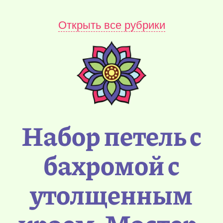
Открыть все рубрики
Набор петель с
бахромой с
утолщенным