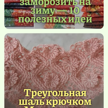
заморозить на
зиму — 10
полезных идей
Треугольная
шаль крючком