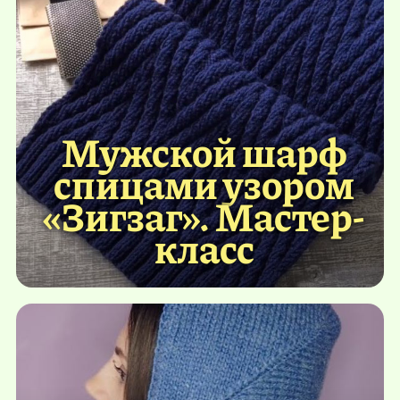
Мужской шарф
спицами узором
«Зигзаг». Мастер-
класс