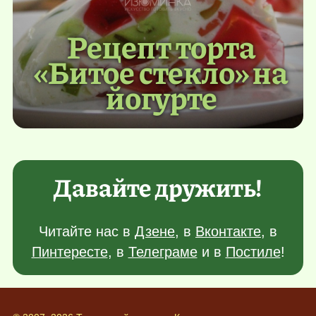
Рецепт торта
«Битое стекло» на
йогурте
Давайте дружить!
Читайте нас в
Дзене
, в
Вконтакте
, в
Пинтересте
, в
Телеграме
и в
Постиле
!