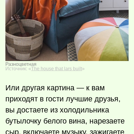
Разноцветная
Источник: «
The house that lars built
»
Или другая картина — к вам
приходят в гости лучшие друзья,
вы достаете из холодильника
бутылочку белого вина, нарезаете
сыр, включаете музыку, зажигаете