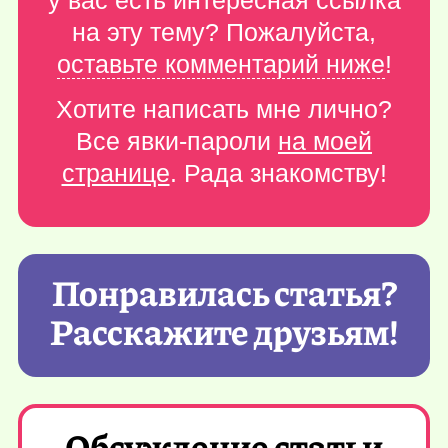
у вас есть интересная ссылка
на эту тему? Пожалуйста,
оставьте комментарий ниже
!
Хотите написать мне лично?
Все явки-пароли
на моей
странице
. Рада знакомству!
Понравилась статья?
Расскажите друзьям!
Обсуждение статьи