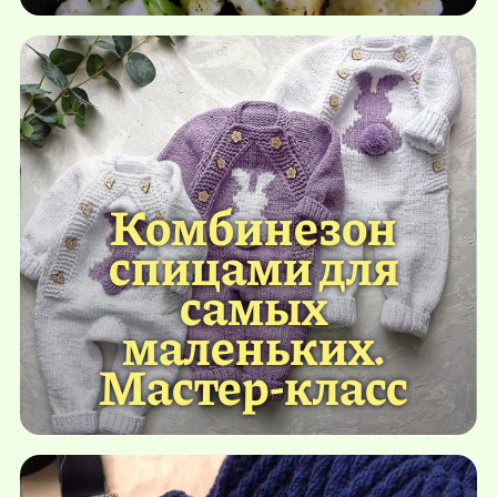
Комбинезон
спицами для
самых
маленьких.
Мастер-класс