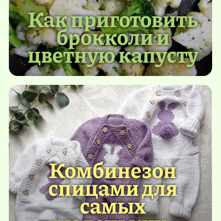
Как приготовить
брокколи и
цветную капусту
Комбинезон
спицами для
самых