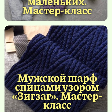
маленьких.
Мастер-класс
Мужской шарф
спицами узором
«Зигзаг». Мастер-
класс