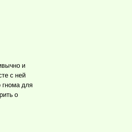
ивычно и
те с ней
 гнома для
рить о