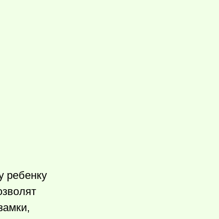
у ребенку
озволят
замки,