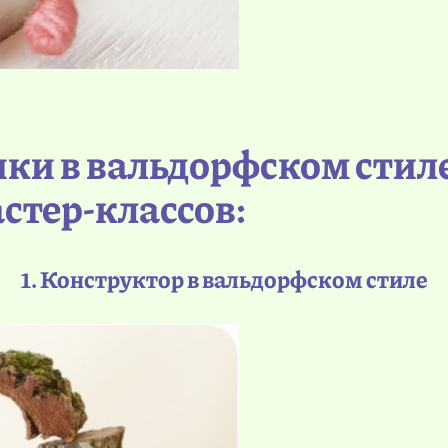
шки в вальдорфском стил
стер-классов:
1. Конструктор в вальдорфском стиле