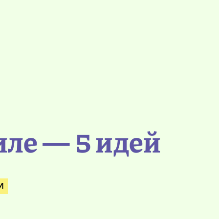
ле — 5 идей
И