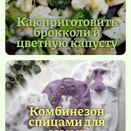
Как приготовить
брокколи и
цветную капусту
Комбинезон
спицами для