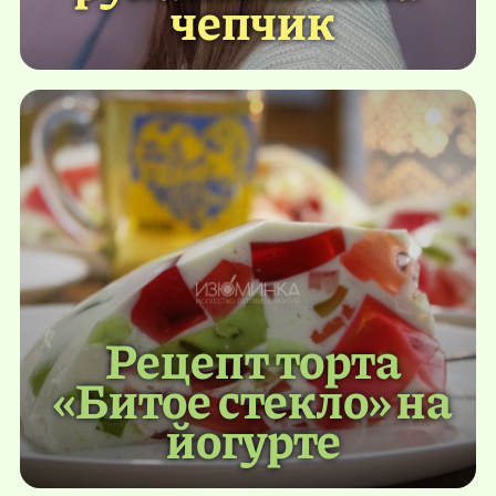
чепчик
Рецепт торта
«Битое стекло» на
йогурте