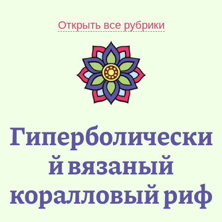
Открыть все рубрики
Гиперболически
й вязаный
коралловый риф