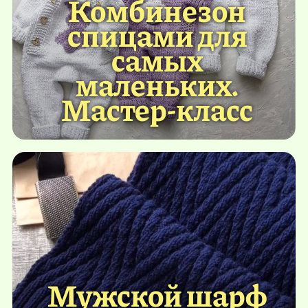
Комбинезон
спицами для
самых
маленьких.
Мастер-класс
Мужской шарф