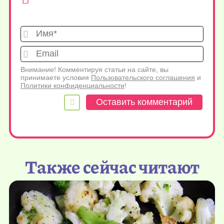
Имя*
Emai
Внимание! Комментируя статьи на сайте, вы
принимаете условия
Пользовательского соглашения
и
Политики конфиденциальности
!
Также сейчас читают