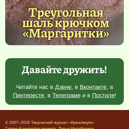
Треугольная
шаль крючком
«Маргаритки»
Давайте дружить!
Читайте нас в
Дзене
, в
Вконтакте
, в
Пинтересте
, в
Телеграме
и в
Постиле
!
© 2007–2026 Творческий журнал «Креаликум»
Главный редактор проекта:
Дарья Насибулина