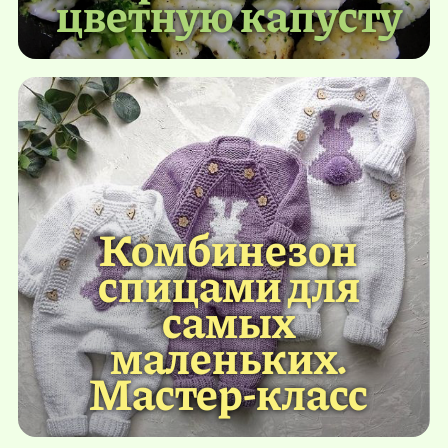
цветную капусту
Комбинезон
спицами для
самых
маленьких.
Мастер-класс