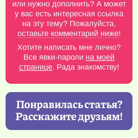
или нужно дополнить? А может
у вас есть интересная ссылка
на эту тему? Пожалуйста,
оставьте комментарий ниже
!
Хотите написать мне лично?
Все явки-пароли
на моей
странице
. Рада знакомству!
Понравилась статья?
Расскажите друзьям!