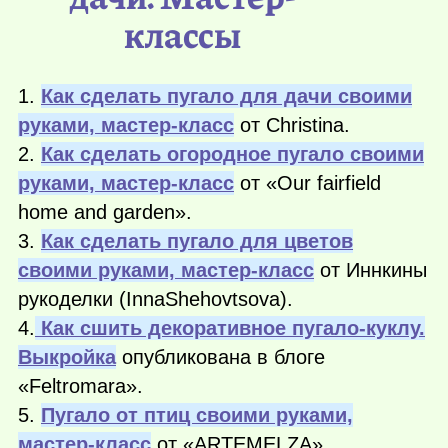
классы
1.
Как сделать пугало для дачи своими
руками, мастер-класс
от Christina.
2.
Как сделать огородное пугало своими
руками, мастер-класс
от «Our fairfield
home and garden».
3.
Как сделать пугало для цветов
своими руками, мастер-класс
от Иннкины
рукоделки (InnaShehovtsova).
4.
Как сшить декоративное пугало-куклу.
Выкройка
опубликована в блоге
«Feltromara».
5.
Пугало от птиц своими руками,
мастер-класс
от «ARTEMELZA».