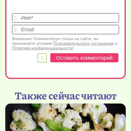
Имя*
Emai
Внимание! Комментируя статьи на сайте, вы
принимаете условия
Пользовательского соглашения
и
Политики конфиденциальности
!
Также сейчас читают