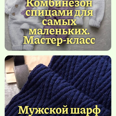
Комбинезон
спицами для
самых
маленьких.
Мастер-класс
Мужской шарф