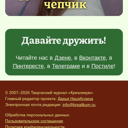
чепчик
Давайте дружить!
Читайте нас в
Дзене
, в
Вконтакте
, в
Пинтересте
, в
Телеграме
и в
Постиле
!
© 2007–2026 Творческий журнал «Креаликум»
Главный редактор проекта:
Дарья Насибулина
Электронная почта редакции:
info@krealikum.ru
Обработка персональных данных:
Пользовательское соглашение
Политика конфиденциальности