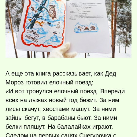
А еще эта книга рассказывает, как Дед
Мороз готовил елочный поезд:
«И вот тронулся елочный поезд. Впереди
всех на лыжах новый год бежит. За ним
лисы скачут, хвостами машут. За ними
зайцы бегут, в барабаны бьют. За ними
белки пляшут. На балалайках играют.
Следом на первых санях Снегурочка с