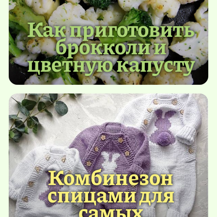
Как приготовить
брокколи и
цветную капусту
Комбинезон
спицами для
самых