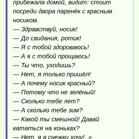
прибежала домой, видит: стоит
посреди двора паренёк с красным
носиком.
— Здравствуй, носик!
— До свидания, ротик!
— Я с тобой здороваюсь!
— А я с тобой прощаюсь!
— Ты что, уходишь?
— Нет, я только пришёл!
— А почему носик красный?
— Потому что не зелёный!
— Сколько тебе лет?
— А сколько тебе зим?
— Какой ты смешной! Давай
кататься на коньках?
— Нет, я в снежки хочу!..»