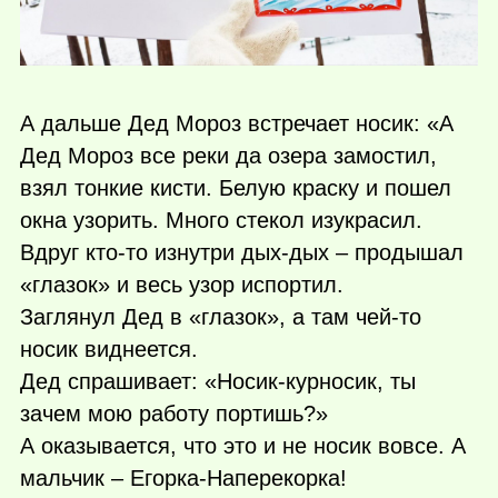
А дальше Дед Мороз встречает носик: «А
Дед Мороз все реки да озера замостил,
взял тонкие кисти. Белую краску и пошел
окна узорить. Много стекол изукрасил.
Вдруг
кто-то
изнутри дых-дых – продышал
«глазок» и весь узор испортил.
Заглянул Дед в «глазок», а там
чей-то
носик виднеется.
Дед спрашивает: «Носик-курносик, ты
зачем мою работу портишь?»
А оказывается, что это и не носик вовсе. А
мальчик – Егорка-Наперекорка!