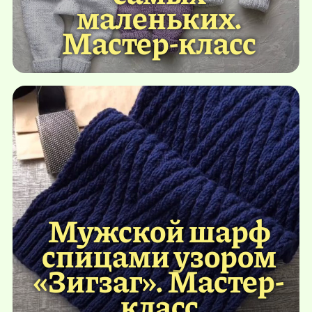
маленьких.
Мастер-класс
Мужской шарф
спицами узором
«Зигзаг». Мастер-
класс