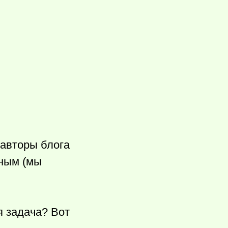
 авторы блога
пным (мы
я задача? Вот