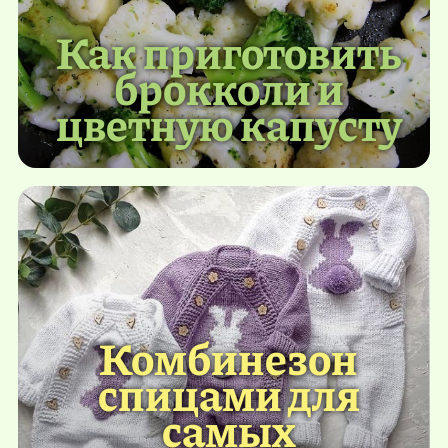
Как приготовить
брокколи и
цветную капусту
Комбинезон
спицами для
самых