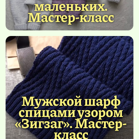
маленьких.
Мастер-класс
Мужской шарф
спицами узором
«Зигзаг». Мастер-
класс