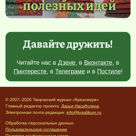
полезных идей
Давайте дружить!
Читайте нас в
Дзене
, в
Вконтакте
, в
Пинтересте
, в
Телеграме
и в
Постиле
!
© 2007–2026 Творческий журнал «Креаликум»
Главный редактор проекта:
Дарья Насибулина
Электронная почта редакции:
info@krealikum.ru
Обработка персональных данных:
Пользовательское соглашение
Политика конфиденциальности