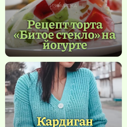
Рецепт торта
«Битое стекло» на
йогурте
Кардиган