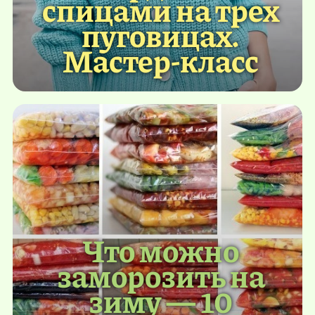
спицами на трех
пуговицах.
Мастер-класс
Что можно
заморозить на
зиму — 10