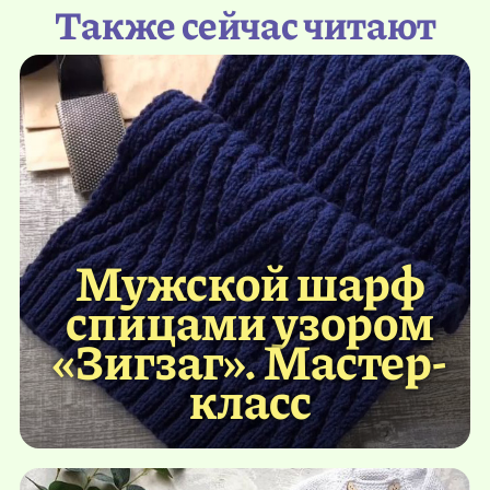
Также сейчас читают
Мужской шарф
спицами узором
«Зигзаг». Мастер-
класс