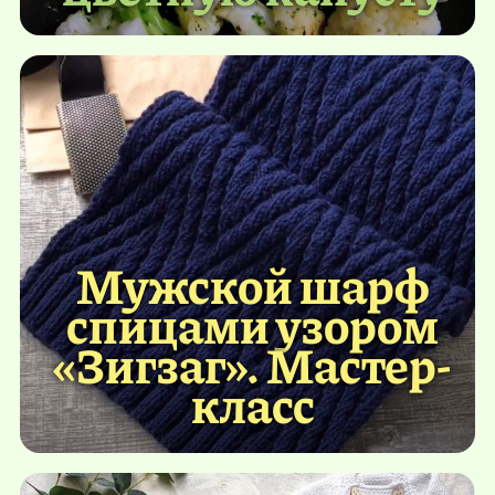
Мужской шарф
спицами узором
«Зигзаг». Мастер-
класс