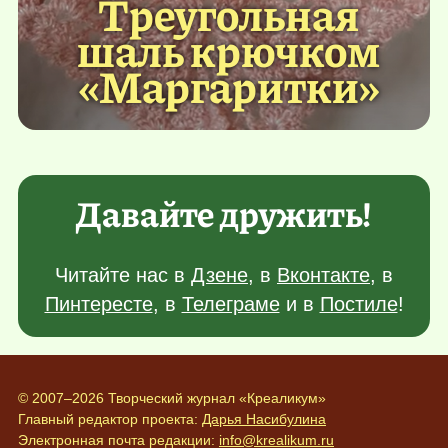
Треугольная
шаль крючком
«Маргаритки»
Давайте дружить!
Читайте нас в
Дзене
, в
Вконтакте
, в
Пинтересте
, в
Телеграме
и в
Постиле
!
© 2007–2026 Творческий журнал «Креаликум»
Главный редактор проекта:
Дарья Насибулина
Электронная почта редакции:
info@krealikum.ru