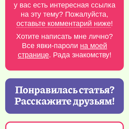
у вас есть интересная ссылка
на эту тему? Пожалуйста,
оставьте комментарий ниже
!
Хотите написать мне лично?
Все явки-пароли
на моей
странице
. Рада знакомству!
Понравилась статья?
Расскажите друзьям!