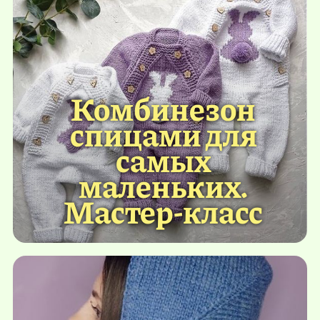
Комбинезон
спицами для
самых
маленьких.
Мастер-класс