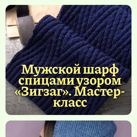
Мужской шарф
спицами узором
«Зигзаг». Мастер-
класс