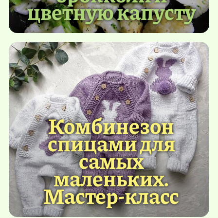
цветную капусту
Комбинезон
спицами для
самых
маленьких.
Мастер-класс