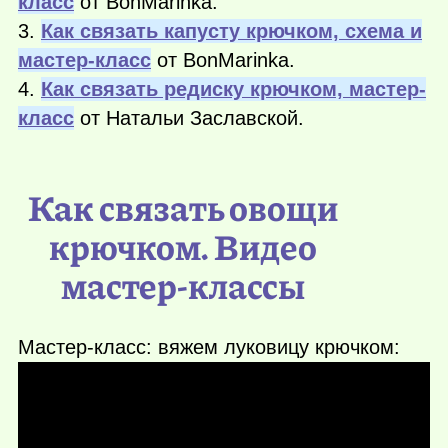
класс
от BonMarinka.
3.
Как связать капусту крючком, схема и
мастер-класс
от BonMarinka.
4.
Как связать редиску крючком, мастер-
класс
от Натальи Заславской.
Как связать овощи
крючком. Видео
мастер-классы
Мастер-класс: вяжем луковицу крючком: