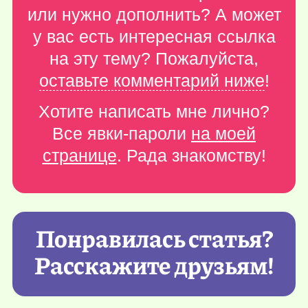
или нужно дополнить? А может
у вас есть интересная ссылка
на эту тему? Пожалуйста,
оставьте комментарий ниже
!
Хотите написать мне лично?
Все явки-пароли
на моей
странице
. Рада знакомству!
Понравилась статья?
Расскажите друзьям!