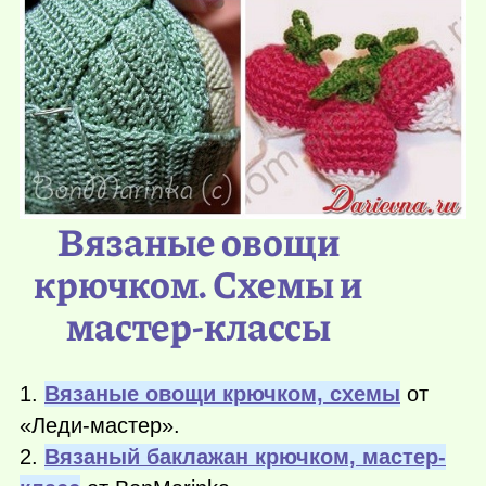
Вязаные овощи
крючком. Схемы и
мастер-классы
1.
Вязаные овощи крючком, схемы
от
«Леди-мастер».
2.
Вязаный баклажан крючком, мастер-