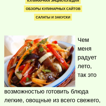
КУЛИНАРНАЯ ЭНЦИКЛОПЕДИЯ
ОБЗОРЫ КУЛИНАРНЫХ САЙТОВ
САЛАТЫ И ЗАКУСКИ
Чем
меня
радует
лето,
так это
возможностью готовить блюда
легкие, овощные из всего свежего,