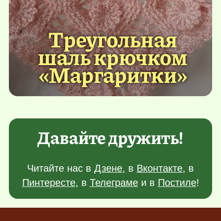
Треугольная
шаль крючком
«Маргаритки»
Давайте дружить!
Читайте нас в
Дзене
, в
Вконтакте
, в
Пинтересте
, в
Телеграме
и в
Постиле
!