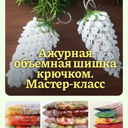
Ажурная
объемная шишка
крючком.
Мастер-класс