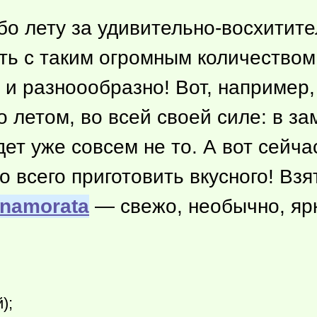
бо лету за удивительно-восхитит
ить с таким огромным количеством
 и разноообразно! Вот, например,
о летом, во всей своей силе: в з
дет уже совсем не то. А вот сейча
о всего приготовить вкусного! Взят
nnamorata
— свежо, необычно, яр
);