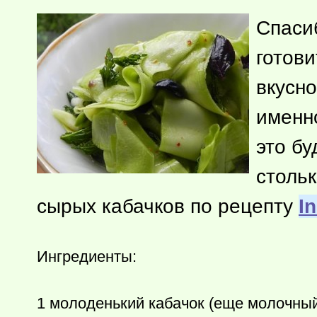
Спаси
готов
вкусно
именн
это бу
стольк
сырых кабачков по рецепту
I
Ингредиенты:
1 молоденький кабачок (еще молочный