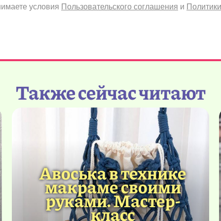
инимаете условия
Пользовательского соглашения
и
Политики
Также сейчас читают
Авоська в технике
макраме своими
руками. Мастер-
класс