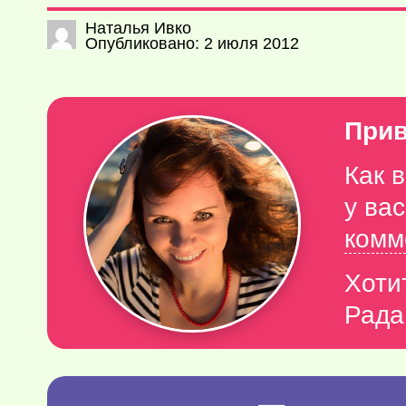
Наталья Ивко
Опубликовано: 2 июля 2012
Прив
Как 
у ва
комм
Хоти
Рада