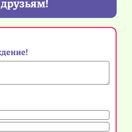
 друзьям!
ждение!
Имя*
Email