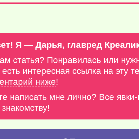
ет! Я — Дарья, главред Креали
вам статья? Понравилась или нуж
с есть интересная ссылка на эту 
ентарий ниже
!
те написать мне лично? Все явки
 знакомству!