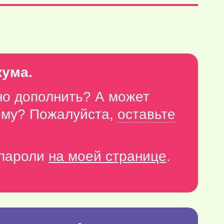
кума.
но дополнить? А может
тему? Пожалуйста,
оставьте
-пароли
на моей странице
.