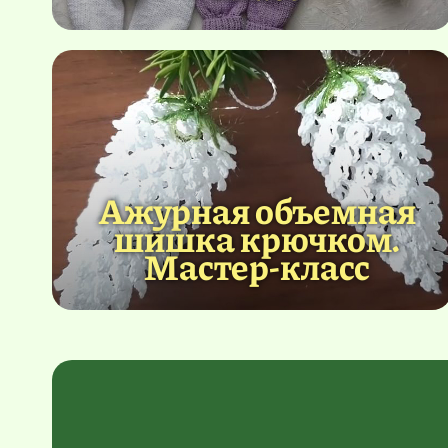
Ажурная объемная
шишка крючком.
Мастер-класс