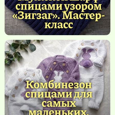
спицами узором
«Зигзаг». Мастер-
класс
Комбинезон
спицами для
самых
маленьких.