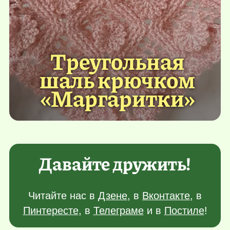
Треугольная
шаль крючком
«Маргаритки»
Давайте дружить!
Читайте нас в
Дзене
, в
Вконтакте
, в
Пинтересте
, в
Телеграме
и в
Постиле
!