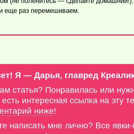
м (не поленитесь — сделайте домашний!).
 и еще раз перемешиваем.
ет! Я — Дарья, главред Креали
вам статья? Понравилась или нуж
с есть интересная ссылка на эту 
ентарий ниже
!
те написать мне лично? Все явки