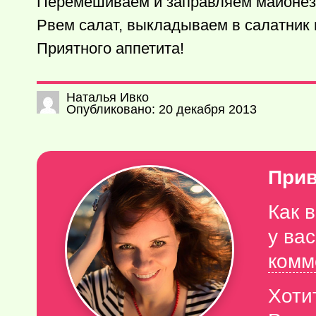
Перемешиваем и заправляем майонезо
Рвем салат, выкладываем в салатник
Приятного аппетита!
Наталья Ивко
Опубликовано: 20 декабря 2013
Прив
Как 
у ва
комм
Хоти