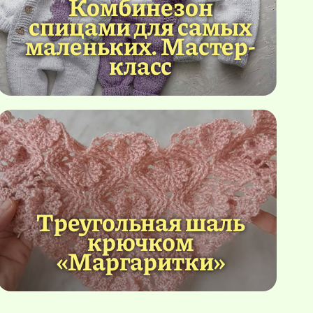
Комбинезон
спицами для самых
маленьких. Мастер-
класс
Треугольная шаль
крючком
«Маргаритки»