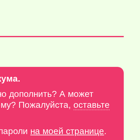
кума.
но дополнить? А может
тему? Пожалуйста,
оставьте
-пароли
на моей странице
.