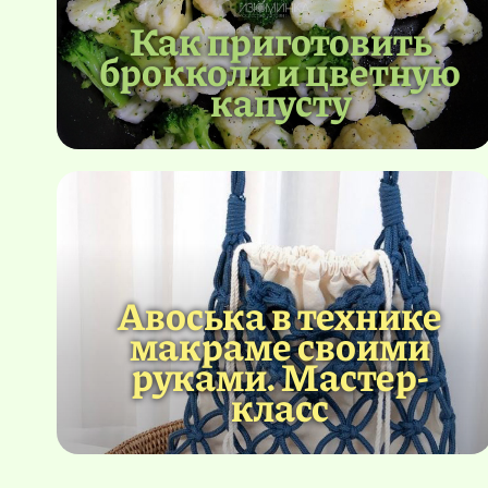
Как приготовить
брокколи и цветную
капусту
Авоська в технике
макраме своими
руками. Мастер-
класс