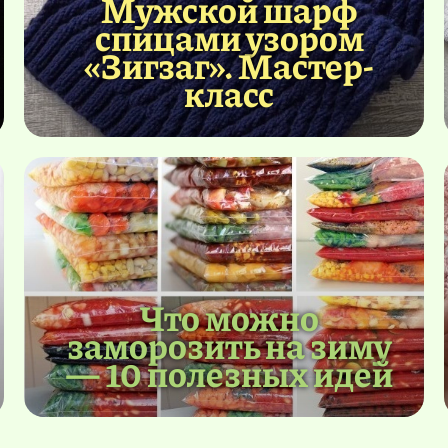
Мужской шарф
спицами узором
«Зигзаг». Мастер-
класс
Что можно
заморозить на зиму
— 10 полезных идей