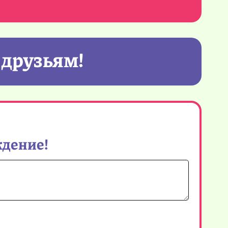
 друзьям!
ждение!