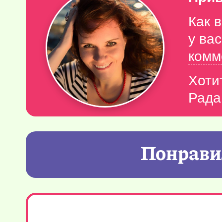
Как 
у ва
комм
Хоти
Рада
Понравил