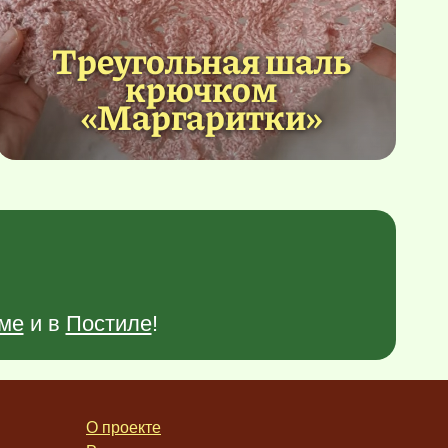
Треугольная шаль
крючком
«Маргаритки»
ме
и в
Постиле
!
О проекте