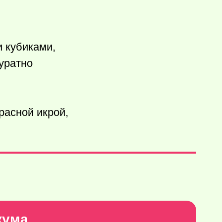
 кубиками,
уратно
расной икрой,
кума.