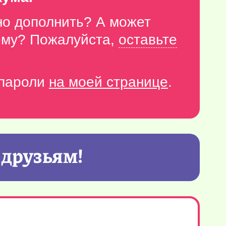
но дополнить? А может
тему? Пожалуйста,
оставьте
-пароли
на моей странице
.
 друзьям!