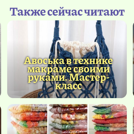
Также сейчас читают
Авоська в технике
макраме своими
руками. Мастер-
класс