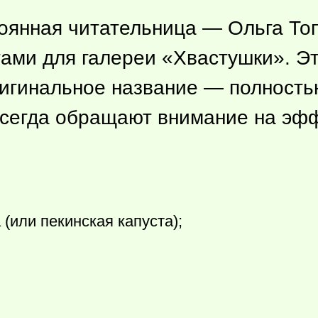
оянная читательница — Ольга То
тами для галереи «Хвастушки». Э
игинальное название — полностью
 всегда обращают внимание на эфф
 (или пекинская капуста);