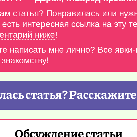
вам статья? Понравилась или нуж
с есть интересная ссылка на эту 
ентарий ниже
!
те написать мне лично? Все явки
 знакомству!
ась статья? Расскажите
Обсуждение статьи