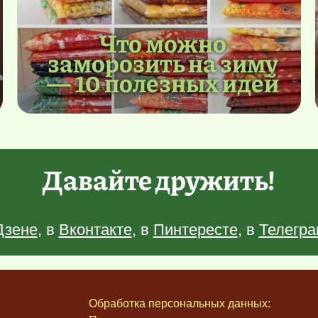
Что можно
заморозить на зиму
— 10 полезных идей
Давайте дружить!
Дзене
, в
Вконтакте
, в
Пинтересте
, в
Телегра
Обработка персональных данных: