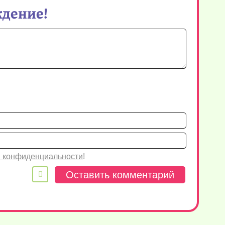
ждение!
Имя*
Email
 конфиденциальности
!