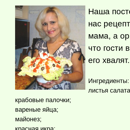
Наша пост
нас рецеп
мама, а ор
что гости
его хвалят.
Ингредиенты:
листья салата
крабовые палочки;
вареные яйца;
майонез;
красная икра;