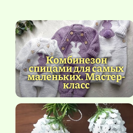
Комбинезон
спицами для самых
маленьких. Мастер-
класс