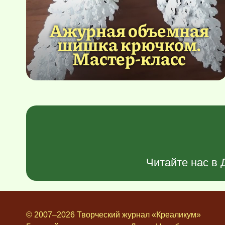
Ажурная объемная
шишка крючком.
Мастер-класс
Читайте нас в
© 2007–2026 Творческий журнал «Креаликум»