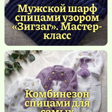
Мужской шарф
спицами узором
«Зигзаг». Мастер-
класс
Комбинезон
спицами для
самых