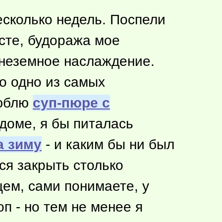
есколько недель. Поспели
усте, будоража мое
 неземное наслаждение.
то одно из самых
люблю
суп-пюре с
доме, я бы питалась
а зиму
- и каким бы ни был
ся закрыть столько
щем, сами понимаете, у
п - но тем не менее я