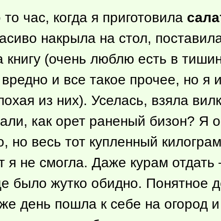
о
то час, когда я приготовила
сала
расиво накрыла на стол, поставил
 книгу (очень люблю есть в тиши
 вредно и все такое прочее, но я
охая из них). Уселась, взяла вил
ли, как орет раненый бизон? Я о
о, но весь тот купленный килогра
 я не смогла. Даже курам отдать
ще было жутко обидно. Понятное д
 же день пошла к себе на огород