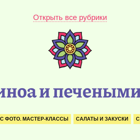
Открыть все рубрики
киноа и печеным
С ФОТО. МАСТЕР-КЛАССЫ
САЛАТЫ И ЗАКУСКИ
С