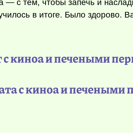
а — с тем, чтобы запечь и насла
училось в итоге. Было здорово. 
т с киноа и печеными пе
ата с киноа и печеными