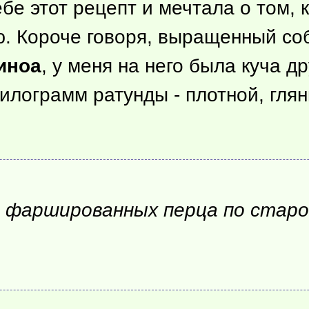
бе этот рецепт и мечтала о том, к
ую. Короче говоря, выращенный со
киноа
, у меня на него была куча д
килограмм ратунды - плотной, гля
а фаршированных перца по старо