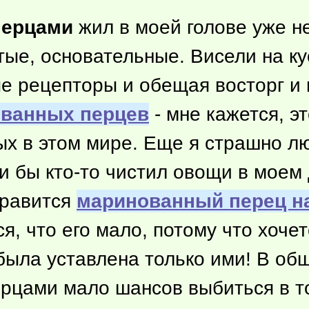
перцами
жил в моей голове уже н
тые, основательные. Висели на к
е рецепторы и обещая восторг и
ванных перцев
- мне кажется, э
ых в этом мире. Еще я страшно 
ли бы
кто-то
чистил овощи в моем 
нравится
маринованный перец н
я, что его мало, потому что хочет
была уставлена только ими! В об
ерцами мало шансов выбиться в то