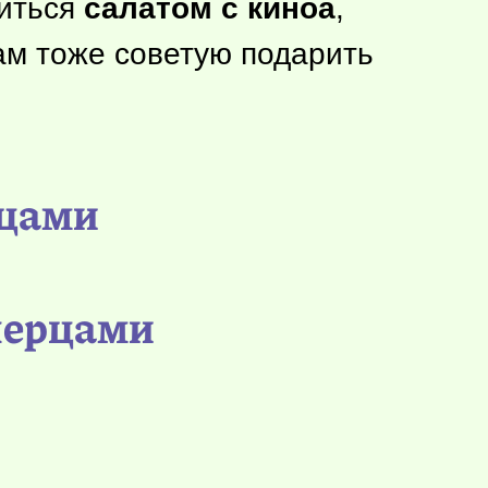
диться
салатом с киноа
,
Вам тоже советую подарить
рцами
 перцами