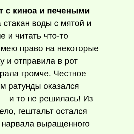
т с киноа и печеными
а стакан воды с мятой и
не и читать
что-то
 имею право на некоторые
ку и отправила в рот
рала громче. Честное
мм ратунды оказался
 — и то не решилась! Из
ело, гештальт остался
 и нарвала выращенного