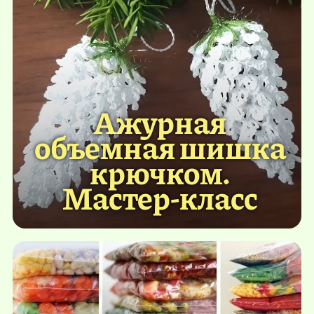
Ажурная
объемная шишка
крючком.
Мастер-класс