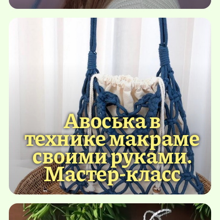
Авоська в
технике макраме
своими руками.
Мастер-класс