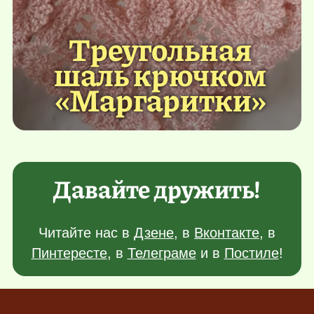
Треугольная
шаль крючком
«Маргаритки»
Давайте дружить!
Читайте нас в
Дзене
, в
Вконтакте
, в
Пинтересте
, в
Телеграме
и в
Постиле
!