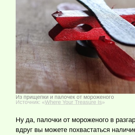
Из прищепки и палочек от мороженого
Источник: «
Where Your Treasure Is
»
Ну да, палочки от мороженого в разга
вдруг вы можете похвастаться наличи