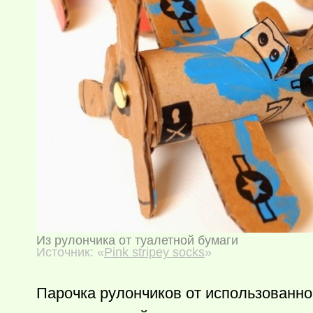
Из рулончика от туалетной бумаги
Источник: «
Pink stripey socks
»
Парочка рулончиков от использованно