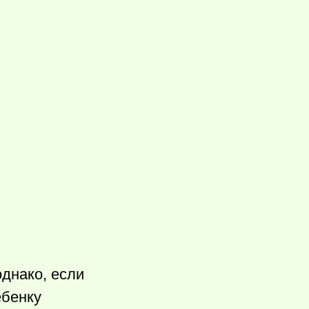
однако, если
ебенку