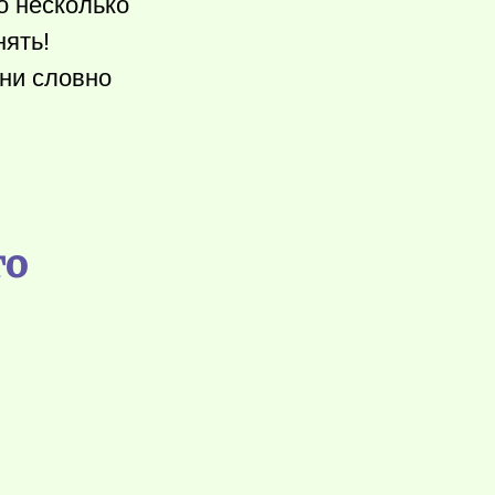
о несколько
нять!
они словно
го