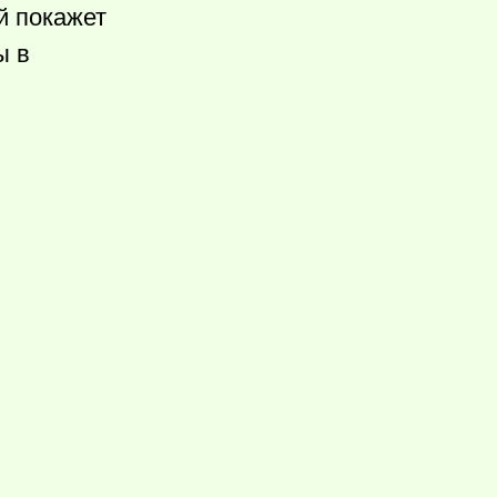
й покажет
ы в