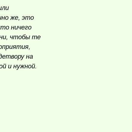
или
но же, это
что ничего
ни, чтобы те
оприятия,
детвору на
ой и нужной.