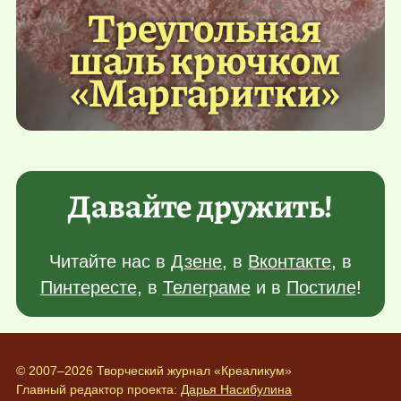
Треугольная
шаль крючком
«Маргаритки»
Давайте дружить!
Читайте нас в
Дзене
, в
Вконтакте
, в
Пинтересте
, в
Телеграме
и в
Постиле
!
© 2007–2026 Творческий журнал «Креаликум»
Главный редактор проекта:
Дарья Насибулина