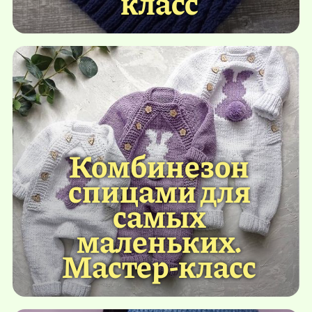
класс
Комбинезон
спицами для
самых
маленьких.
Мастер-класс