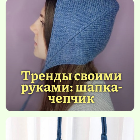
Тренды своими
руками: шапка-
чепчик