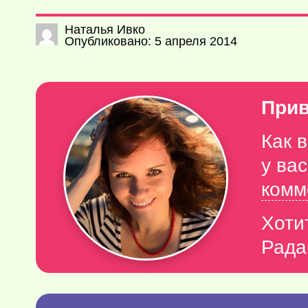
Наталья Ивко
Опубликовано: 5 апреля 2014
Прив
Как 
у ва
комм
Хоти
Рада