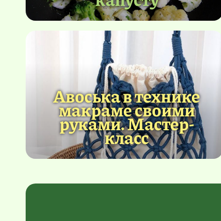
Авоська в технике
макраме своими
руками. Мастер-
класс