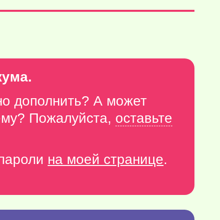
кума.
но дополнить? А может
тему? Пожалуйста,
оставьте
-пароли
на моей странице
.