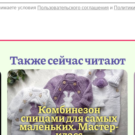
инимаете условия
Пользовательского соглашения
и
Политики
Также сейчас читают
Комбинезон
спицами для самых
маленьких. Мастер-
класс