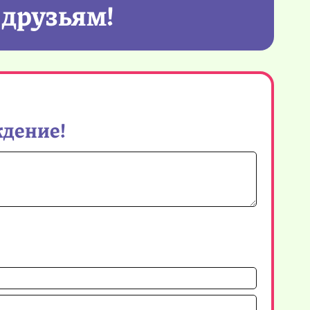
 друзьям!
ждение!
Имя*
Email