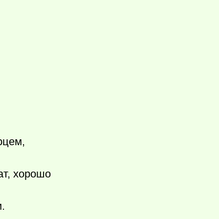
рцем,
ат, хорошо
.