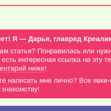
ет! Я — Дарья, главред Креали
вам статья? Понравилась или нуж
с есть интересная ссылка на эту 
ентарий ниже
!
те написать мне лично? Все явки
 знакомству!