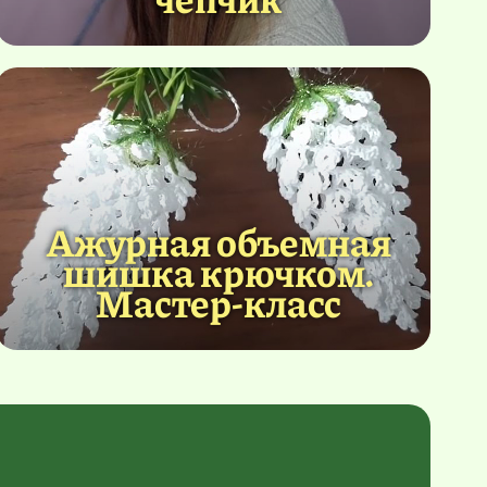
Ажурная объемная
шишка крючком.
Мастер-класс