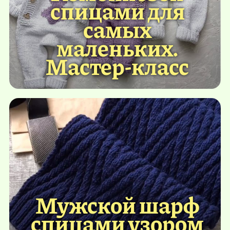
спицами для
самых
маленьких.
Мастер-класс
Мужской шарф
спицами узором