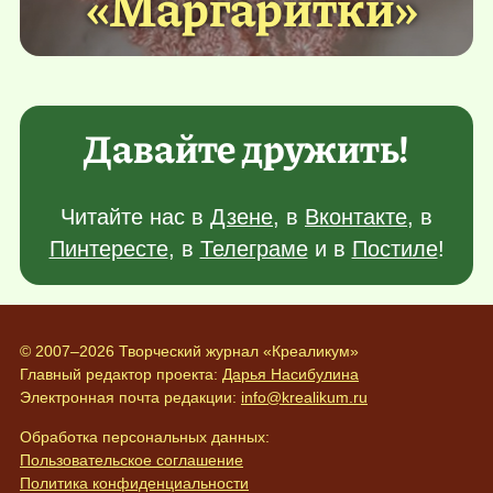
«Маргаритки»
Давайте дружить!
Читайте нас в
Дзене
, в
Вконтакте
, в
Пинтересте
, в
Телеграме
и в
Постиле
!
© 2007–2026 Творческий журнал «Креаликум»
Главный редактор проекта:
Дарья Насибулина
Электронная почта редакции:
info@krealikum.ru
Обработка персональных данных:
Пользовательское соглашение
Политика конфиденциальности