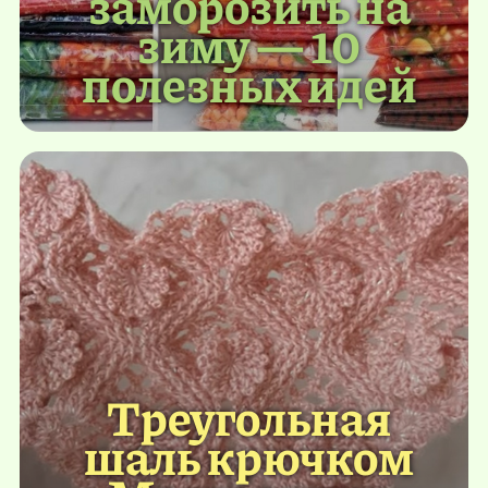
заморозить на
зиму — 10
полезных идей
Треугольная
шаль крючком