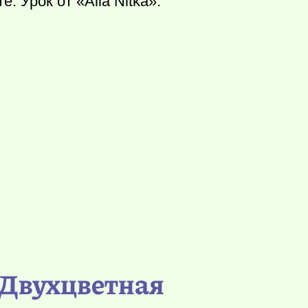
. Урок от «Alla Nitka».
. Двухцветная