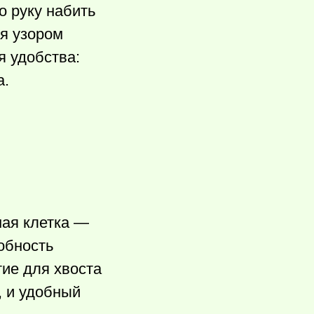
о руку набить
я узором
я удобства:
а.
ная клетка —
обность
тие для хвоста
, и удобный