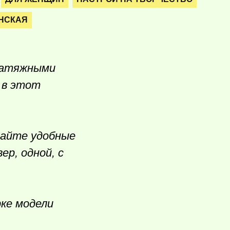
НСКАЯ
 затяжными
 в этот
вайте удобные
вер, одной, с
рке модели