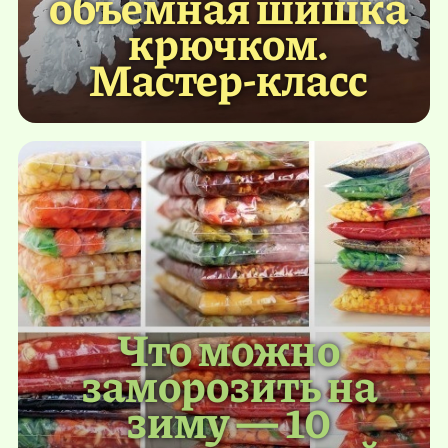
объемная шишка
крючком.
Мастер-класс
Что можно
заморозить на
зиму — 10