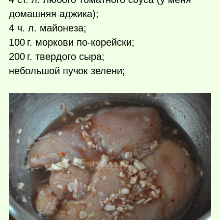
домашняя аджика);
4 ч. л. майонеза;
100 г.
моркови по-корейски;
200 г.
твердого сыра;
небольшой пучок зелени;