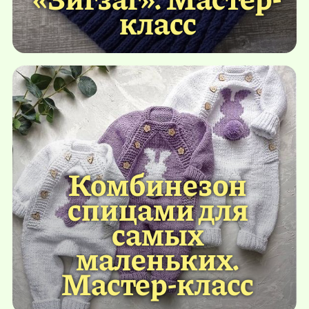
класс
Комбинезон
спицами для
самых
маленьких.
Мастер-класс