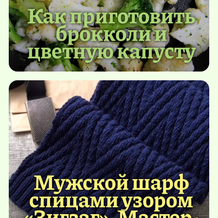
Как приготовить
брокколи и
цветную капусту
Мужской шарф
спицами узором
«Зигзаг». Мастер-