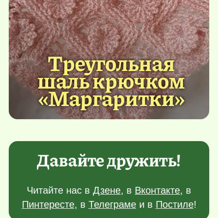
Треугольная
шаль крючком
«Маргаритки»
Давайте дружить!
Читайте нас в
Дзене
, в
Вконтакте
, в
Пинтересте
, в
Телеграме
и в
Постиле
!