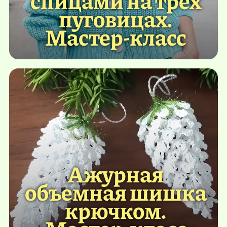
пуговицах.
Мастер-класс
Ажурная
объемная шишка
крючком.