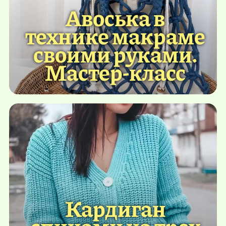
Авоська в
технике макраме
своими руками.
Мастер-класс
Кардиган
спицами на трех