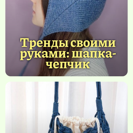
Тренды своими
руками: шапка-
чепчик