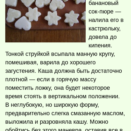
банановый
сок-пюре —
налила его в
кастрюльку,
довела до
кипения.
Тонкой струйкой всыпала манную крупу,
помешивая, варила до хорошего
загустения. Каша должна быть достаточно
плотной — если в горячую массу
поместить ложку, она будет некоторое
время стоять в вертикальном положении.
В неглубокую, но широкую форму,
предварительно слегка смазанную маслом,
выложила и разровняла кашу. Можно
обойтись без этого маневра, оставив все в