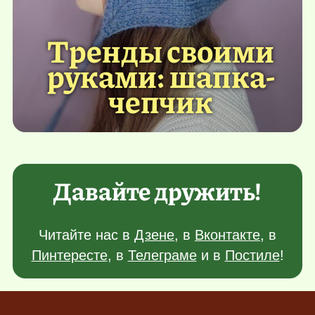
Тренды своими
руками: шапка-
чепчик
Давайте дружить!
Читайте нас в
Дзене
, в
Вконтакте
, в
Пинтересте
, в
Телеграме
и в
Постиле
!