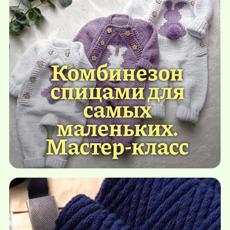
Комбинезон
спицами для
самых
маленьких.
Мастер-класс