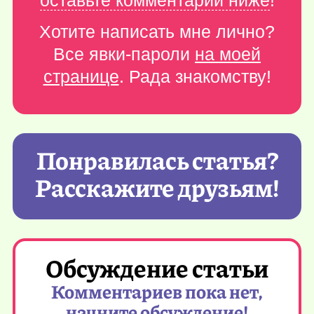
оставьте комментарий ниже
!
Хотите написать мне лично?
Все явки-пароли
на моей
странице
. Рада знакомству!
Понравилась статья?
Расскажите друзьям!
Обсуждение статьи
Комментариев пока нет,
начните обсуждение!