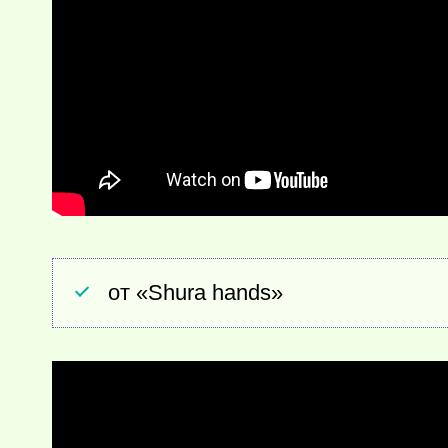
от «Shura hands»