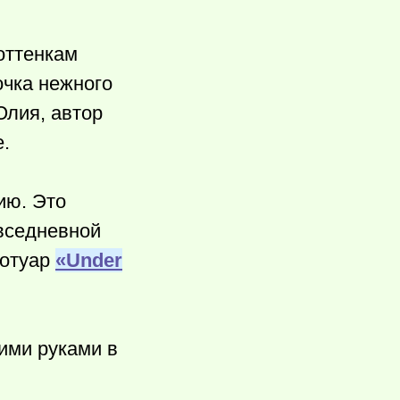
оттенкам
очка нежного
Юлия, автор
е.
ию. Это
овседневной
Сотуар
«Under
ими руками в