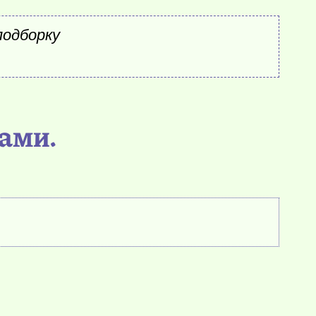
подборку
ками.