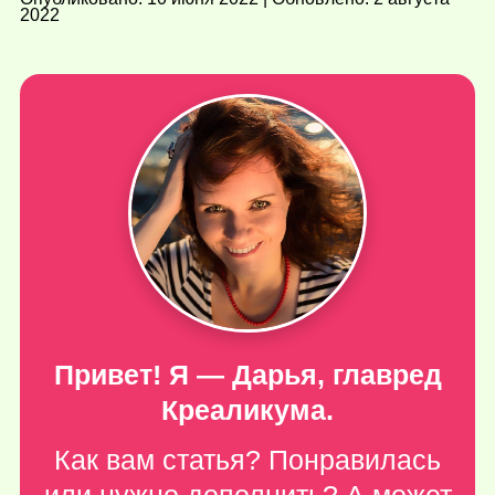
2022
Привет! Я — Дарья, главред
Креаликума.
Как вам статья? Понравилась