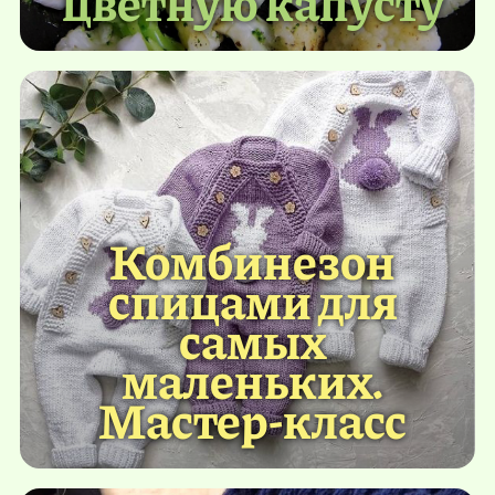
цветную капусту
Комбинезон
спицами для
самых
маленьких.
Мастер-класс