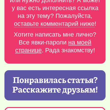
или нужно дополнить? А может
у вас есть интересная ссылка
на эту тему? Пожалуйста,
оставьте комментарий ниже
!
Хотите написать мне лично?
Все явки-пароли
на моей
странице
. Рада знакомству!
Понравилась статья?
Расскажите друзьям!