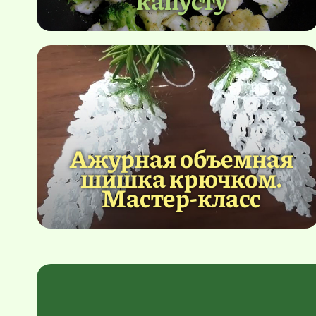
Ажурная объемная
шишка крючком.
Мастер-класс