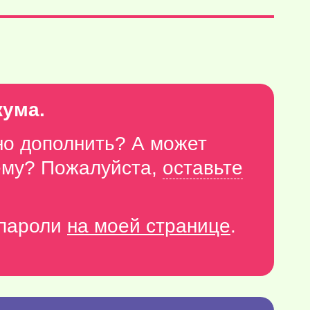
кума.
но дополнить? А может
тему? Пожалуйста,
оставьте
-пароли
на моей странице
.