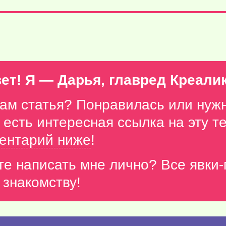
ет! Я — Дарья, главред Креали
вам статья? Понравилась или нуж
с есть интересная ссылка на эту 
ентарий ниже
!
те написать мне лично? Все явки
 знакомству!