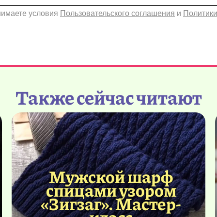
инимаете условия
Пользовательского соглашения
и
Политики
Также сейчас читают
Мужской шарф
спицами узором
«Зигзаг». Мастер-
класс