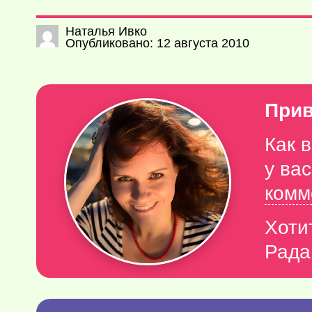
Наталья Ивко
Опубликовано: 12 августа 2010
Прив
Как 
у ва
комм
Хоти
Рада