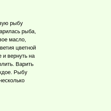
овую рыбу
варилась рыба,
вое масло,
цветия цветной
 и вернуть на
олить. Варить
аждое. Рыбу
 несколько