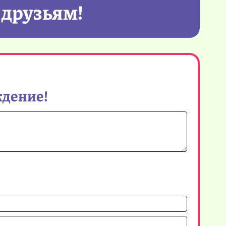
 друзьям!
ждение!
Имя*
Email