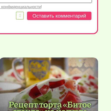
 конфиденциальности
!
Рецепт торта «Битое
стекло» на йогурте