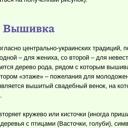
Вышивка
согласно центрально-украинских традиций, 
одной – для жениха, со второй – для невест
ается дерево рода, рядом с которым вышив
 втором «этаже» – пожелания для молодожен
является вышитый свадебный венок, на ко
.
торяет кружево или кисточки (иногда при
деревья с птицами (Bасточки, голуби), си