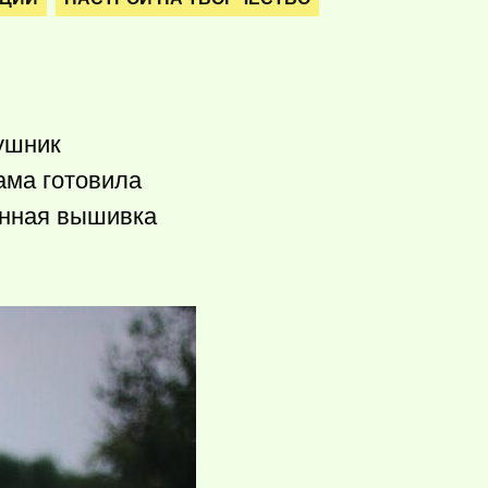
ушник
ама готовила
енная вышивка