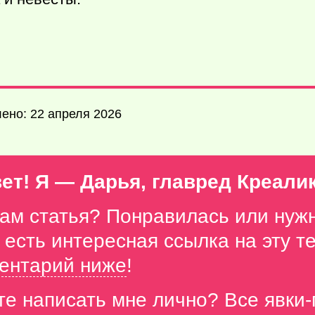
ено: 22 апреля 2026
ет! Я — Дарья, главред Креали
вам статья? Понравилась или нуж
с есть интересная ссылка на эту 
ентарий ниже
!
те написать мне лично? Все явки