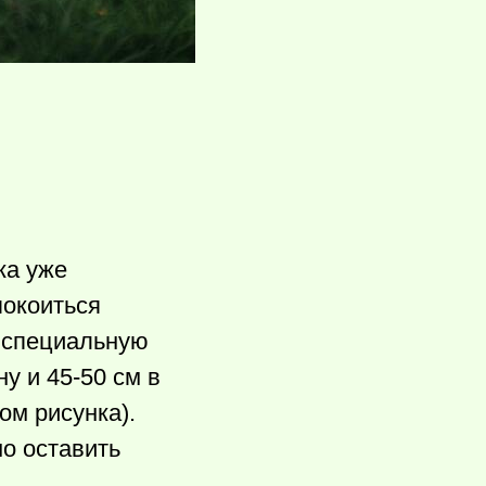
ка уже
покоиться
ь специальную
у и 45-50 см в
ом рисунка).
о оставить