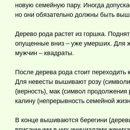
новую семейную пару. Иногда допуска
но они обязательно должны быть выш
Дерево рода растет из горшка. Подня
опущенные вниз – уже умерших. Для 
мужчин – квадраты.
После дерева рода стоит переходить
Для невесты вышивают розу (символиз
(верность), мак (символ продолжения р
калину (непрерывность семейной жизн
В конце вышиваются берегини (деревц
вписанными в них инициалами жениха