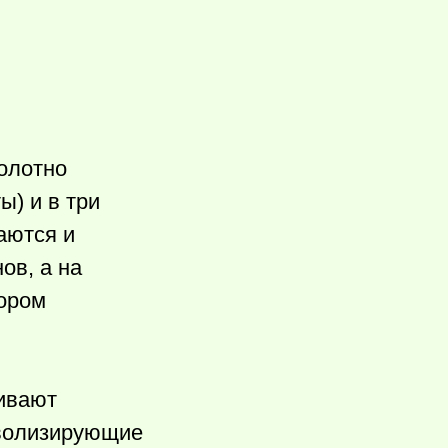
полотно
ы) и в три
аются и
ов, а на
тором
шивают
мволизирующие