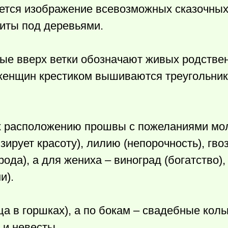
ется изображение всевозможных сказочных
иты под деревьями.
тые вверх ветки обозначают живых родстве
женщин крестиком вышиваются треугольник
 к расположению прошвы с пожеланиями м
ирует красоту), лилию (непорочность), гво
ода), а для жениха – виноград (богатство), 
и).
а в горшках), а по бокам – свадебные коль
 и невесты.