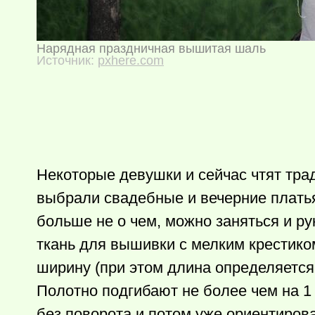
Нарядная праздничная вышитая шаль
Источник:
pxhere.com
Некоторые девушки и сейчас чтят трад
выбрали свадебные и вечерние платья
больше не о чем, можно заняться и р
ткань для вышивки с мелким крестиком
ширину (при этом длина определяется
Полотно подгибают не более чем на 1
без поворота и потом уже ориентирова