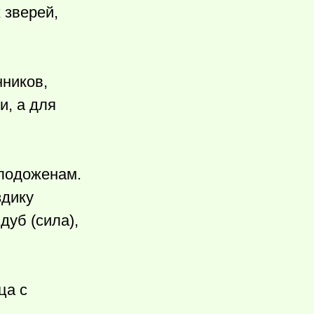
 зверей,
нников,
и, а для
олодоженам.
здику
дуб (сила),
ца с