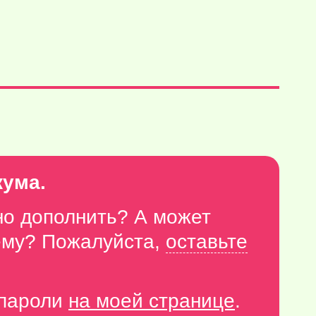
кума.
но дополнить? А может
тему? Пожалуйста,
оставьте
-пароли
на моей странице
.