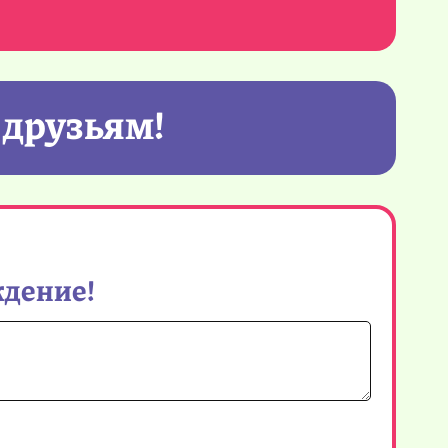
 друзьям!
ждение!