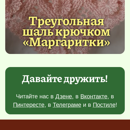
Треугольная
шаль крючком
«Маргаритки»
Давайте дружить!
Читайте нас в
Дзене
, в
Вконтакте
, в
Пинтересте
, в
Телеграме
и в
Постиле
!