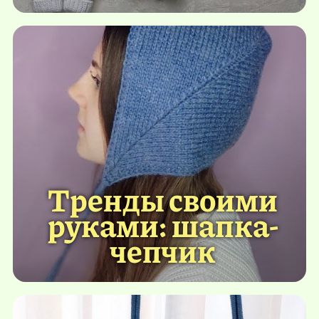
Тренды своими
руками: шапка-
чепчик