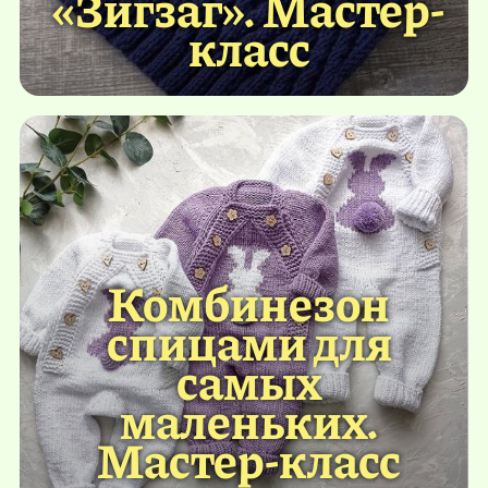
«Зигзаг». Мастер-
класс
Комбинезон
спицами для
самых
маленьких.
Мастер-класс