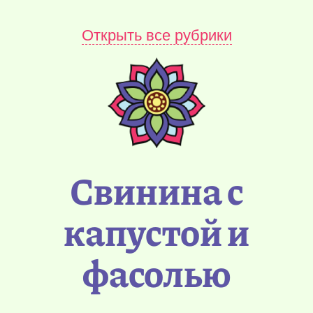
Открыть все рубрики
Свинина с
капустой и
фасолью