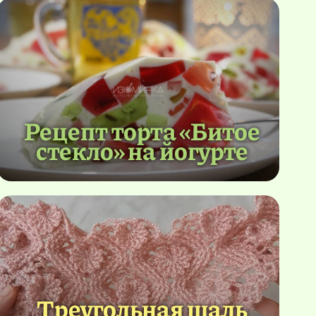
Рецепт торта «Битое
стекло» на йогурте
Треугольная шаль