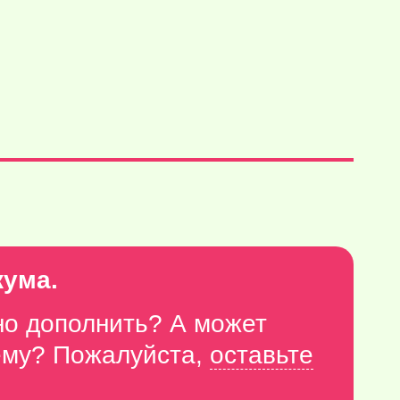
кума.
но дополнить? А может
тему? Пожалуйста,
оставьте