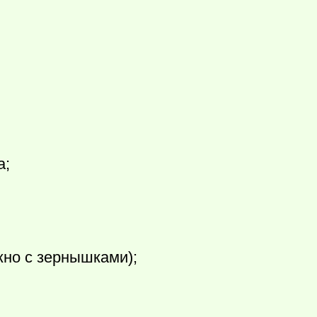
а;
жно с зернышками);