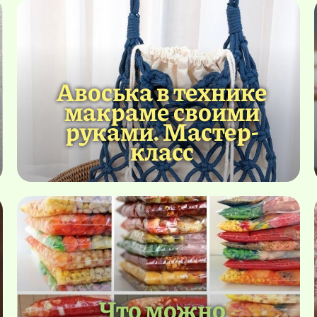
Авоська в технике
макраме своими
руками. Мастер-
класс
Что можно