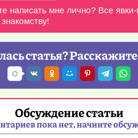
те написать мне лично? Все явки
 знакомству!
ась статья? Расскажите
Обсуждение статьи
тариев пока нет, начните обсу