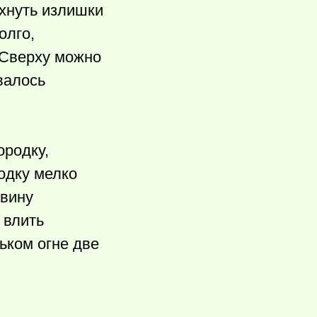
яхнуть излишки
олго,
 Сверху можно
валось
ородку,
одку мелко
овину
 влить
ьком огне две