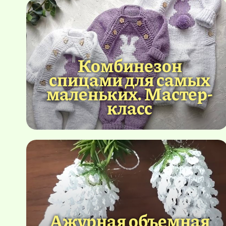
Комбинезон
спицами для самых
маленьких. Мастер-
класс
Ажурная объемная