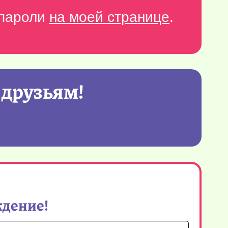
-пароли
на моей странице
.
 друзьям!
ждение!