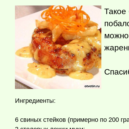
Такое 
побал
можно
жарен
Спаси
Ингредиенты:
6 свиных стейков (примерно по 200 г